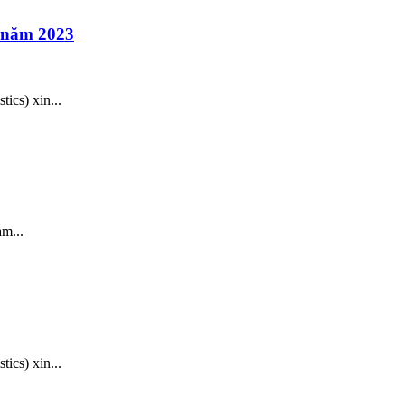
u năm 2023
ics) xin...
m...
ics) xin...