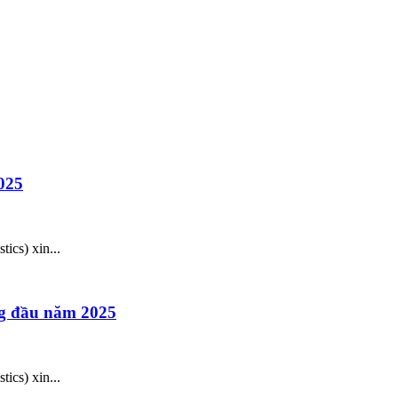
025
ics) xin...
ng đầu năm 2025
ics) xin...