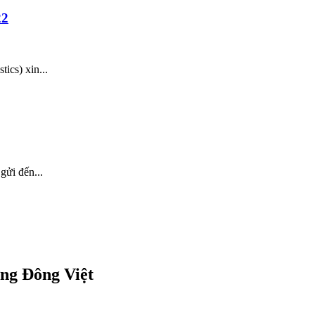
22
ics) xin...
̉i đến...
ơng Đông Việt