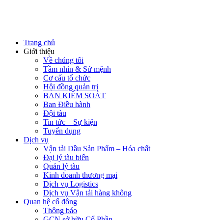
Trang chủ
Giới thiệu
Về chúng tôi
Tầm nhìn & Sứ mệnh
Cơ cấu tổ chức
Hội đồng quản trị
BAN KIỂM SOÁT
Ban Điều hành
Đội tàu
Tin tức – Sự kiện
Tuyển dụng
Dịch vụ
Vận tải Dầu Sản Phẩm – Hóa chất
Đại lý tàu biển
Quản lý tàu
Kinh doanh thương mại
Dịch vụ Logistics
Dịch vụ Vận tải hàng không
Quan hệ cổ đông
Thông báo
GCN sở hữu Cổ Phần