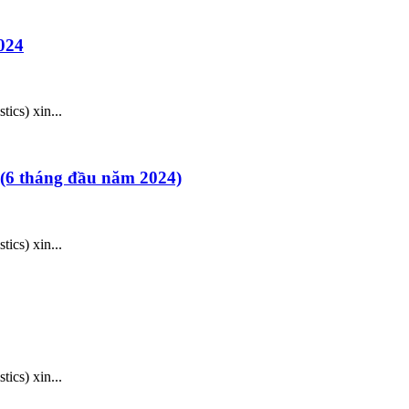
024
ics) xin...
tháng đầu năm 2024)
ics) xin...
ics) xin...