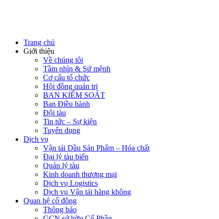
Trang chủ
Giới thiệu
Về chúng tôi
Tầm nhìn & Sứ mệnh
Cơ cấu tổ chức
Hội đồng quản trị
BAN KIỂM SOÁT
Ban Điều hành
Đội tàu
Tin tức – Sự kiện
Tuyển dụng
Dịch vụ
Vận tải Dầu Sản Phẩm – Hóa chất
Đại lý tàu biển
Quản lý tàu
Kinh doanh thương mại
Dịch vụ Logistics
Dịch vụ Vận tải hàng không
Quan hệ cổ đông
Thông báo
GCN sở hữu Cổ Phần