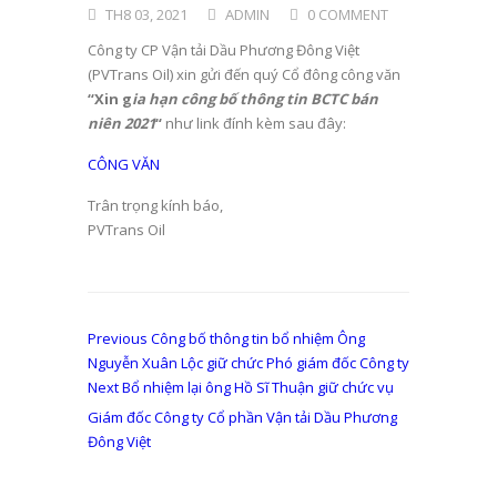
TH8 03, 2021
ADMIN
0 COMMENT
Công ty CP Vận tải Dầu Phương Đông Việt
(PVTrans Oil) xin gửi đến quý Cổ đông công văn
“Xin g
ia hạn công bố thông tin BCTC bán
niên 2021
“
như link đính kèm sau đây:
CÔNG VĂN
Trân trọng kính báo,
PVTrans Oil
Điều
Previous
Previous
Công bố thông tin bổ nhiệm Ông
post:
Nguyễn Xuân Lộc giữ chức Phó giám đốc Công ty
hướng
Next
Next
Bổ nhiệm lại ông Hồ Sĩ Thuận giữ chức vụ
bài
post:
Giám đốc Công ty Cổ phần Vận tải Dầu Phương
viết
Đông Việt