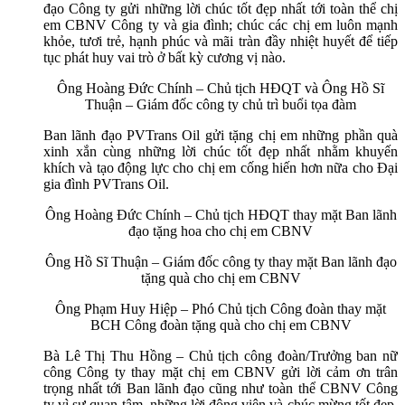
đạo Công ty gửi những lời chúc tốt đẹp nhất tới toàn thể chị
em CBNV Công ty và gia đình; chúc các chị em luôn mạnh
khỏe, tươi trẻ, hạnh phúc và mãi tràn đầy nhiệt huyết để tiếp
tục phát huy vai trò ở bất kỳ cương vị nào.
Ông Hoàng Đức Chính – Chủ tịch HĐQT và Ông Hồ Sĩ
Thuận – Giám đốc công ty chủ trì buổi tọa đàm
Ban lãnh đạo PVTrans Oil gửi tặng chị em những phần quà
xinh xắn cùng những lời chúc tốt đẹp nhất nhằm khuyến
khích và tạo động lực cho chị em cống hiến hơn nữa cho Đại
gia đình PVTrans Oil.
Ông Hoàng Đức Chính – Chủ tịch HĐQT thay mặt Ban lãnh
đạo tặng hoa cho chị em CBNV
Ông Hồ Sĩ Thuận – Giám đốc công ty thay mặt Ban lãnh đạo
tặng quà cho chị em CBNV
Ông Phạm Huy Hiệp – Phó Chủ tịch Công đoàn thay mặt
BCH Công đoàn tặng quà cho chị em CBNV
Bà Lê Thị Thu Hồng – Chủ tịch công đoàn/Trưởng ban nữ
công Công ty thay mặt chị em CBNV gửi lời cảm ơn trân
trọng nhất tới Ban lãnh đạo cũng như toàn thể CBNV Công
ty vì sự quan tâm, những lời động viên và chúc mừng tốt đẹp.