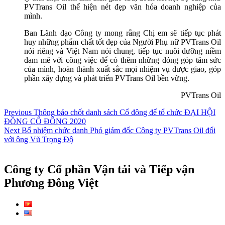
PVTrans Oil thể hiện nét đẹp văn hóa doanh nghiệp của
mình.
Ban Lãnh đạo Công ty mong rằng Chị em sẽ tiếp tục phát
huy những phẩm chất tốt đẹp của Người Phụ nữ PVTrans Oil
nói riêng và Việt Nam nói chung, tiếp tục nuôi dưỡng niềm
đam mê với công việc để có thêm những đóng góp tâm sức
của mình, hoàn thành xuất sắc mọi nhiệm vụ được giao, góp
phần xây dựng và phát triển PVTrans Oil bền vững.
PVTrans Oil
Điều
Previous
Previous
Thông báo chốt danh sách Cổ đông để tổ chức ĐẠI HỘI
post:
ĐỒNG CỔ ĐÔNG 2020
hướng
Next
Next
Bổ nhiệm chức danh Phó giám đốc Công ty PVTrans Oil đối
bài
post:
với ông Vũ Trọng Độ
viết
Công ty Cổ phần Vận tải và Tiếp vận
Phương Đông Việt