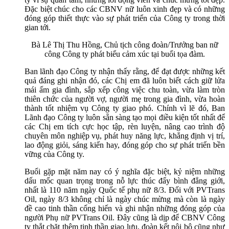
Đặc biệt chúc cho các CBNV nữ luôn xinh đẹp và có những
đóng góp thiết thực vào sự phát triển của Công ty trong thời
gian tới.
Bà Lê Thị Thu Hồng, Chủ tịch công đoàn/Trưởng ban nữ
công Công ty phát biểu cảm xúc tại buổi tọa đàm.
Ban lãnh đạo Công ty nhận thấy rằng, để đạt được những kết
quả đáng ghi nhận đó, các Chị em đã luôn biết cách giữ lửa
mái ấm gia đình, sắp xếp công việc chu toàn, vừa làm tròn
thiên chức của người vợ, người mẹ trong gia đình, vừa hoàn
thành tốt nhiệm vụ Công ty giao phó. Chính vì lẽ đó, Ban
Lãnh đạo Công ty luôn sẵn sàng tạo mọi điều kiện tốt nhất để
các Chị em tích cực học tập, rèn luyện, nâng cao trình độ
chuyên môn nghiệp vụ, phát huy năng lực, khẳng định vị trí,
lao động giỏi, sáng kiến hay, đóng góp cho sự phát triển bền
vững của Công ty.
Buổi gặp mặt năm nay có ý nghĩa đặc biệt, kỷ niệm những
dấu mốc quan trọng trong nỗ lực thúc đẩy bình đẳng giới,
nhất là 110 năm ngày Quốc tế phụ nữ 8/3. Đối với PVTrans
Oil, ngày 8/3 không chỉ là ngày chúc mừng mà còn là ngày
đề cao tinh thần cống hiến và ghi nhận những đóng góp của
người Phụ nữ PVTrans Oil. Đây cũng là dịp để CBNV Công
ty thắt chặt thêm tinh thần giao lưu, đoàn kết nội bộ cũng như