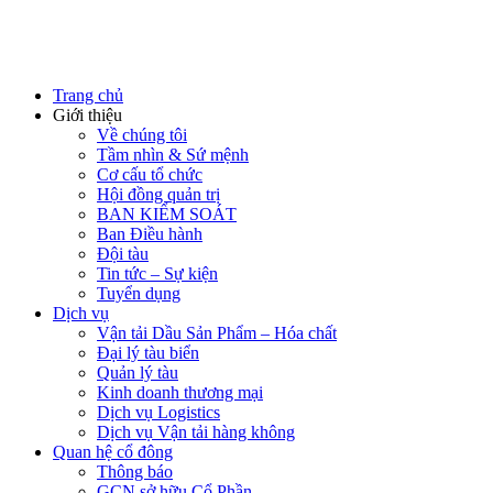
Trang chủ
Giới thiệu
Về chúng tôi
Tầm nhìn & Sứ mệnh
Cơ cấu tổ chức
Hội đồng quản trị
BAN KIỂM SOÁT
Ban Điều hành
Đội tàu
Tin tức – Sự kiện
Tuyển dụng
Dịch vụ
Vận tải Dầu Sản Phẩm – Hóa chất
Đại lý tàu biển
Quản lý tàu
Kinh doanh thương mại
Dịch vụ Logistics
Dịch vụ Vận tải hàng không
Quan hệ cổ đông
Thông báo
GCN sở hữu Cổ Phần