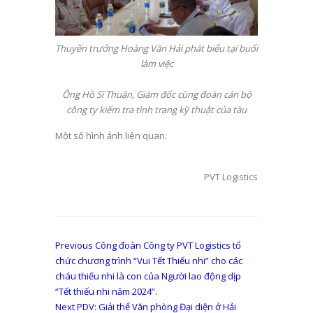
Thuyền trưởng Hoàng Văn Hải phát biểu tại buổi
làm việc
Ông Hồ Sĩ Thuận, Giám đốc cùng đoàn cán bộ
công ty kiểm tra tình trạng kỹ thuật của tàu
Một số hình ảnh liên quan:
PVT Logistics
Điều
Previous
Previous
Công đoàn Công ty PVT Logistics tổ
post:
chức chương trình “Vui Tết Thiếu nhi” cho các
hướng
cháu thiếu nhi là con của Người lao động dịp
bài
“Tết thiếu nhi năm 2024”.
Next
Next
PDV: Giải thể Văn phòng Đại diện ở Hải