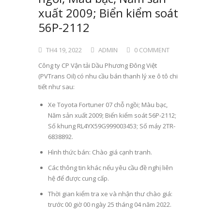
xuất 2009; Biển kiểm soát
56P-2112
TH4 19, 2022
ADMIN
0 COMMENT
Công ty CP Vận tải Dầu Phương Đông Việt
(PVTrans Oil) có nhu cầu bán thanh lý xe ô tô chi
tiết như sau:
Xe Toyota Fortuner 07 chỗ ngồi; Màu bạc,
Năm sản xuất 2009; Biển kiểm soát 56P-2112;
Số khung RL4YX59G999003453; Số máy 2TR-
6838892.
Hình thức bán: Chào giá cạnh tranh.
Các thông tin khác nếu yêu cầu đề nghị liên
hệ để được cung cấp.
Thời gian kiểm tra xe và nhận thư chào giá:
trước 00 giờ 00 ngày 25 tháng 04 năm 2022.