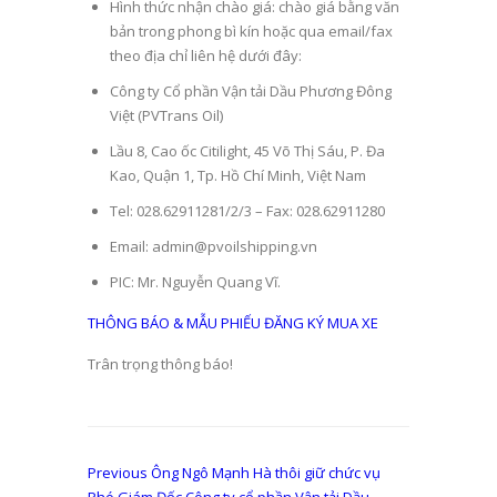
Hình thức nhận chào giá: chào giá bằng văn
bản trong phong bì kín hoặc qua email/fax
theo địa chỉ liên hệ dưới đây:
Công ty Cổ phần Vận tải Dầu Phương Đông
Việt (PVTrans Oil)
Lầu 8, Cao ốc Citilight, 45 Võ Thị Sáu, P. Đa
Kao, Quận 1, Tp. Hồ Chí Minh, Việt Nam
Tel: 028.62911281/2/3 – Fax: 028.62911280
Email: admin@pvoilshipping.vn
PIC: Mr. Nguyễn Quang Vĩ.
THÔNG BÁO & MẪU PHIẾU ĐĂNG KÝ MUA XE
Trân trọng thông báo!
Điều
Previous
Previous
Ông Ngô Mạnh Hà thôi giữ chức vụ
post: