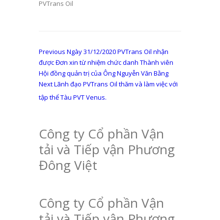
PVTrans Oil
Điều
Previous
Previous
Ngày 31/12/2020 PVTrans Oil nhận
post:
được Đơn xin từ nhiệm chức danh Thành viên
hướng
Hội đồng quản trị của Ông Nguyễn Văn Bằng
bài
Next
Next
Lãnh đạo PVTrans Oil thăm và làm việc với
post:
viết
tập thể Tàu PVT Venus.
Công ty Cổ phần Vận
tải và Tiếp vận Phương
Đông Việt
Công ty Cổ phần Vận
tải và Tiếp vận Phương