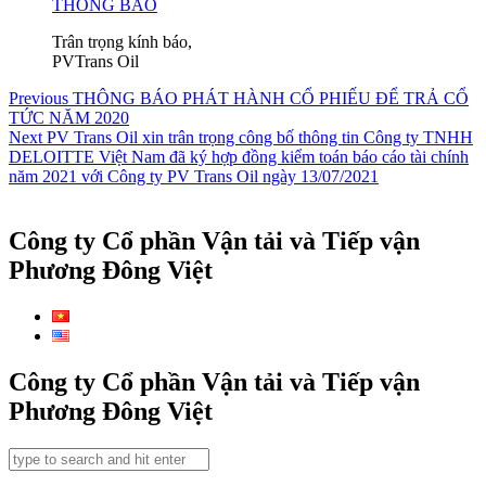
THÔNG BÁO
Trân trọng kính báo,
PVTrans Oil
Điều
Previous
Previous
THÔNG BÁO PHÁT HÀNH CỔ PHIẾU ĐỂ TRẢ CỔ
post:
TỨC NĂM 2020
hướng
Next
Next
PV Trans Oil xin trân trọng công bố thông tin Công ty TNHH
bài
post:
DELOITTE Việt Nam đã ký hợp đồng kiểm toán báo cáo tài chính
năm 2021 với Công ty PV Trans Oil ngày 13/07/2021
viết
Công ty Cổ phần Vận tải và Tiếp vận
Phương Đông Việt
Công ty Cổ phần Vận tải và Tiếp vận
Phương Đông Việt