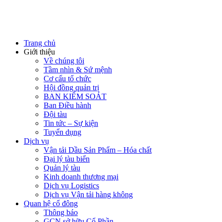
Trang chủ
Giới thiệu
Về chúng tôi
Tầm nhìn & Sứ mệnh
Cơ cấu tổ chức
Hội đồng quản trị
BAN KIỂM SOÁT
Ban Điều hành
Đội tàu
Tin tức – Sự kiện
Tuyển dụng
Dịch vụ
Vận tải Dầu Sản Phẩm – Hóa chất
Đại lý tàu biển
Quản lý tàu
Kinh doanh thương mại
Dịch vụ Logistics
Dịch vụ Vận tải hàng không
Quan hệ cổ đông
Thông báo
GCN sở hữu Cổ Phần