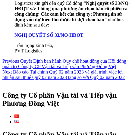
Logistics) xin gửi đến quý Cổ đông
“Nghị quyết số 33/NQ-
HĐQT v/v Thông qua phương án chào bán cổ phiếu ra
công chúng; Các cam kết của công ty; Phương án sử
dụng vốn dự kiến thu được từ đợt chào bán”
như link
đính kèm sau đây:
NGHỊ QUYẾT SỐ 33/NQ-HĐQT
Trân trọng kính báo,
PVT Logistics
Điều
Previous
Previous
Quyết Định ban hành Quy chế hoạt động của Hội đồng
post:
quản trị Công ty CP Vận tải và Tiếp vận Phương Đông Việt
hướng
Next
Next
Báo cáo Tài chính Quý 02 năm 2023 và giải trình việc lợi
bài
post:
nhuận sau thuế Quý 02 năm 2023 tăng so với Quý 02 năm 2022
viết
Công ty Cổ phần Vận tải và Tiếp vận
Phương Đông Việt
Công ty Cổ phần Vận tải và Tiếp vận