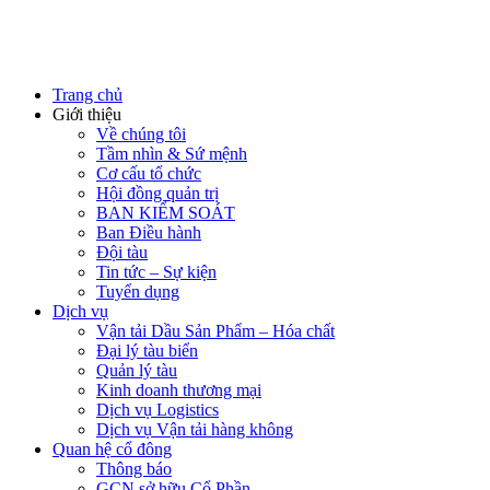
Trang chủ
Giới thiệu
Về chúng tôi
Tầm nhìn & Sứ mệnh
Cơ cấu tổ chức
Hội đồng quản trị
BAN KIỂM SOÁT
Ban Điều hành
Đội tàu
Tin tức – Sự kiện
Tuyển dụng
Dịch vụ
Vận tải Dầu Sản Phẩm – Hóa chất
Đại lý tàu biển
Quản lý tàu
Kinh doanh thương mại
Dịch vụ Logistics
Dịch vụ Vận tải hàng không
Quan hệ cổ đông
Thông báo
GCN sở hữu Cổ Phần