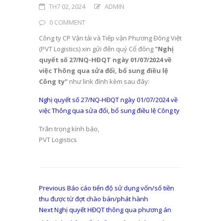
TH7 02, 2024
ADMIN
0 COMMENT
Công ty CP Vận tải và Tiếp vận Phương Đông Việt
(PVT Logistics) xin gửi đến quý Cổ đông
"Nghị
quyết số 27/NQ-HĐQT ngày 01/07/2024 về
việc Thông qua sửa đổi, bổ sung điều lệ
Công ty​"
như link đính kèm sau đây:
Nghị quyết số 27/NQ-HĐQT ngày 01/07/2024 về
việc Thông qua sửa đổi, bổ sung điều lệ Công ty
Trân trọng kính báo,
PVT Logistics
Điều
Previous
Previous
Báo cáo tiến độ sử dụng vốn/số tiền
post:
thu được từ đợt chào bán/phát hành
hướng
Next
Next
Nghị quyết HĐQT thông qua phương án
post: