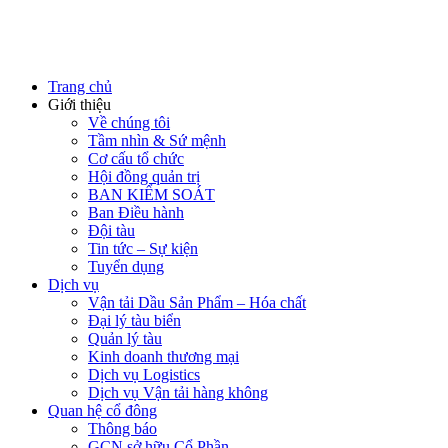
Trang chủ
Giới thiệu
Về chúng tôi
Tầm nhìn & Sứ mệnh
Cơ cấu tổ chức
Hội đồng quản trị
BAN KIỂM SOÁT
Ban Điều hành
Đội tàu
Tin tức – Sự kiện
Tuyển dụng
Dịch vụ
Vận tải Dầu Sản Phẩm – Hóa chất
Đại lý tàu biển
Quản lý tàu
Kinh doanh thương mại
Dịch vụ Logistics
Dịch vụ Vận tải hàng không
Quan hệ cổ đông
Thông báo
GCN sở hữu Cổ Phần