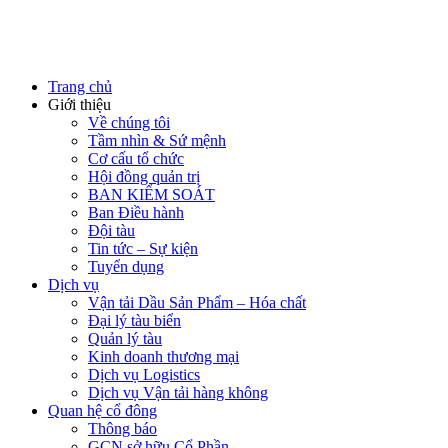
Trang chủ
Giới thiệu
Về chúng tôi
Tầm nhìn & Sứ mệnh
Cơ cấu tổ chức
Hội đồng quản trị
BAN KIỂM SOÁT
Ban Điều hành
Đội tàu
Tin tức – Sự kiện
Tuyển dụng
Dịch vụ
Vận tải Dầu Sản Phẩm – Hóa chất
Đại lý tàu biển
Quản lý tàu
Kinh doanh thương mại
Dịch vụ Logistics
Dịch vụ Vận tải hàng không
Quan hệ cổ đông
Thông báo
GCN sở hữu Cổ Phần