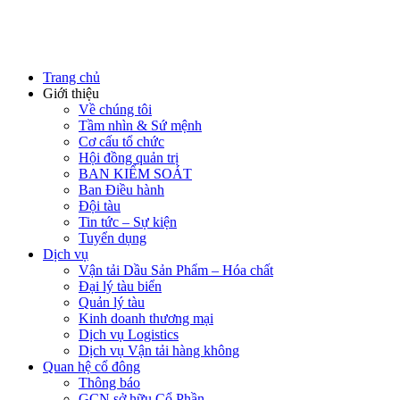
Trang chủ
Giới thiệu
Về chúng tôi
Tầm nhìn & Sứ mệnh
Cơ cấu tổ chức
Hội đồng quản trị
BAN KIỂM SOÁT
Ban Điều hành
Đội tàu
Tin tức – Sự kiện
Tuyển dụng
Dịch vụ
Vận tải Dầu Sản Phẩm – Hóa chất
Đại lý tàu biển
Quản lý tàu
Kinh doanh thương mại
Dịch vụ Logistics
Dịch vụ Vận tải hàng không
Quan hệ cổ đông
Thông báo
GCN sở hữu Cổ Phần