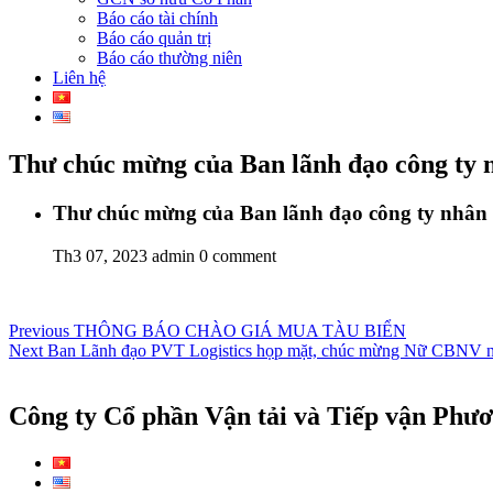
Báo cáo tài chính
Báo cáo quản trị
Báo cáo thường niên
Liên hệ
Thư chúc mừng của Ban lãnh đạo công ty 
Thư chúc mừng của Ban lãnh đạo công ty nhân 
Th3 07, 2023
admin
0 comment
Điều
Previous
Previous
THÔNG BÁO CHÀO GIÁ MUA TÀU BIỂN
Next
post:
Next
Ban Lãnh đạo PVT Logistics họp mặt, chúc mừng Nữ CBNV nh
hướng
post:
bài
Công ty Cổ phần Vận tải và Tiếp vận Phư
viết