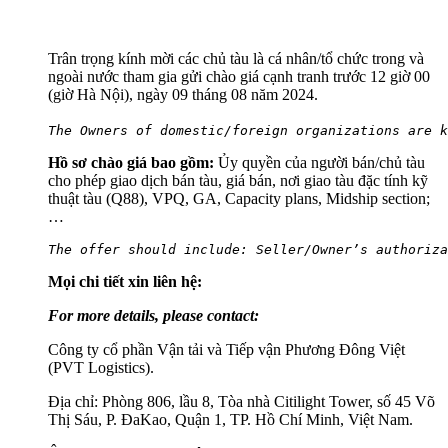
Trân trọng kính mời các chủ tàu là cá nhân/tổ chức trong và
ngoài nước tham gia gửi chào giá cạnh tranh trước 12 giờ 00
(giờ Hà Nội), ngày 09 tháng 08 năm 2024.
The O
wner
s
 of domestic
/
foreign organizations 
are 
k
Hồ sơ chào giá bao gồm:
Ủy quyền của người bán/chủ tàu
cho phép giao dịch bán tàu, giá bán, nơi giao tàu đặc tính kỹ
thuật tàu (Q88), VPQ,
GA, Capacity plans, Midship section
;
…
The 
offer should
 include: Seller/Owner’s authoriza
Mọi chi tiết xin liên hệ
:
For more details, please contact:
Công ty cổ phần Vận tải và Tiếp vận Phương Đông Việt
(PVT Logistics).
Địa chỉ: Phòng 806, lầu 8, Tòa nhà Citilight Tower, số 45 Võ
Thị Sáu, P. ĐaKao, Quận 1, TP. Hồ Chí Minh, Việt Nam.