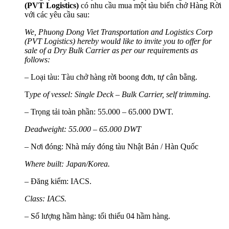
(PV
T Logistics
)
có nhu cầu mua một tàu biển chở Hàng Rời
với các yêu cầu sau:
We, Phuong Dong Viet Transportation and Logistics Corp
(PVT Logistics) hereby would like to invite you to
offer
for
sale
of a Dry Bulk Carrier as per our requirements as
follows
:
– Loại tàu: Tàu chở hàng rời boong đơn, tự cân bằng.
T
ype of vessel:
Single Deck – Bulk Carrier, self trimming.
–
Trọng tải toàn phần: 55.000 – 65.000 DWT.
Deadweight:
55.000 – 65.000
DWT
– Nơi đóng: Nhà máy đóng tàu Nhật Bản / Hàn Quốc
Where built:
Japan/Korea.
– Đăng kiểm: IACS.
Class: IACS
.
– Số lượng hầm hàng: tối thiểu 04 hầm hàng.