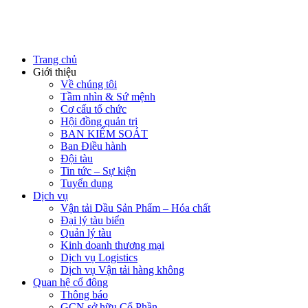
Trang chủ
Giới thiệu
Về chúng tôi
Tầm nhìn & Sứ mệnh
Cơ cấu tổ chức
Hội đồng quản trị
BAN KIỂM SOÁT
Ban Điều hành
Đội tàu
Tin tức – Sự kiện
Tuyển dụng
Dịch vụ
Vận tải Dầu Sản Phẩm – Hóa chất
Đại lý tàu biển
Quản lý tàu
Kinh doanh thương mại
Dịch vụ Logistics
Dịch vụ Vận tải hàng không
Quan hệ cổ đông
Thông báo
GCN sở hữu Cổ Phần