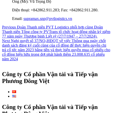
Ông (Mr): Vũ Trọng Độ
Điện thoại: +842862.911.283; Fax: +842862.911.280.
Email:
supramax.snp@pvtlogistics.vn
Điều
Previous
Previous
Đoàn Thanh niên PVT Logistics phối hợp cùng Đoàn
post:
Thanh niên Tổng công ty PVTrans tổ chức hoạt động nhân kỷ niệm
hướng
77 năm ngày Thương binh Liệt sỹ (27/7/1947 – 27/7/2024).
bài
Next
Next
Nghị quyết số 37/NQ-HĐQT về việc Thông qua ngày chốt
post:
danh sách đăng ký cuối cùng của cổ đông để thực hiện quyền chi
viết
trả cổ tức năm 2023 bằng tiền và thực hiện quyền mua cổ phiếu cho
cổ đông hiện hữu trong đợt phát hành thêm 23.008.635 cổ phiếu
năm 2024
Công ty Cổ phần Vận tải và Tiếp vận
Phương Đông Việt
Công ty Cổ phần Vận tải và Tiếp vận