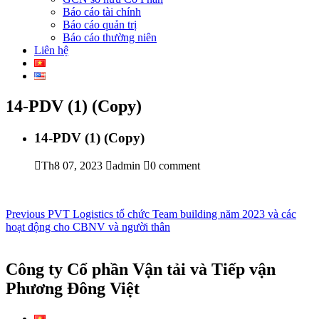
Báo cáo tài chính
Báo cáo quản trị
Báo cáo thường niên
Liên hệ
14-PDV (1) (Copy)
14-PDV (1) (Copy)
Th8 07, 2023
admin
0 comment
Điều
Previous
Previous
PVT Logistics tổ chức Team building năm 2023 và các
post:
hoạt động cho CBNV và người thân
hướng
bài
Công ty Cổ phần Vận tải và Tiếp vận
viết
Phương Đông Việt