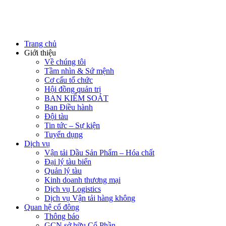
Trang chủ
Giới thiệu
Về chúng tôi
Tầm nhìn & Sứ mệnh
Cơ cấu tổ chức
Hội đồng quản trị
BAN KIỂM SOÁT
Ban Điều hành
Đội tàu
Tin tức – Sự kiện
Tuyển dụng
Dịch vụ
Vận tải Dầu Sản Phẩm – Hóa chất
Đại lý tàu biển
Quản lý tàu
Kinh doanh thương mại
Dịch vụ Logistics
Dịch vụ Vận tải hàng không
Quan hệ cổ đông
Thông báo
GCN sở hữu Cổ Phần