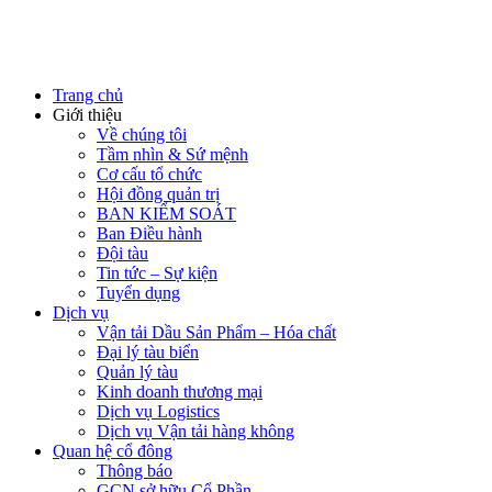
Trang chủ
Giới thiệu
Về chúng tôi
Tầm nhìn & Sứ mệnh
Cơ cấu tổ chức
Hội đồng quản trị
BAN KIỂM SOÁT
Ban Điều hành
Đội tàu
Tin tức – Sự kiện
Tuyển dụng
Dịch vụ
Vận tải Dầu Sản Phẩm – Hóa chất
Đại lý tàu biển
Quản lý tàu
Kinh doanh thương mại
Dịch vụ Logistics
Dịch vụ Vận tải hàng không
Quan hệ cổ đông
Thông báo
GCN sở hữu Cổ Phần