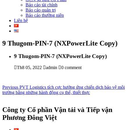
Báo cáo tài chính
Báo cáo quản trị
Báo cáo thường niên
Liên hệ
9 Thugom-PIN-7 (NXPowerLite Copy)
9 Thugom-PIN-7 (NXPowerLite Copy)
Th8 05, 2022
admin
0 comment
Điều
Previous
Previous
PVT Logistics tích cực hưởng ứng chiến dịch bảo vệ môi
post:
trường bằng những hành động cụ thể, thiết thực
hướng
bài
Công ty Cổ phần Vận tải và Tiếp vận
viết
Phương Đông Việt