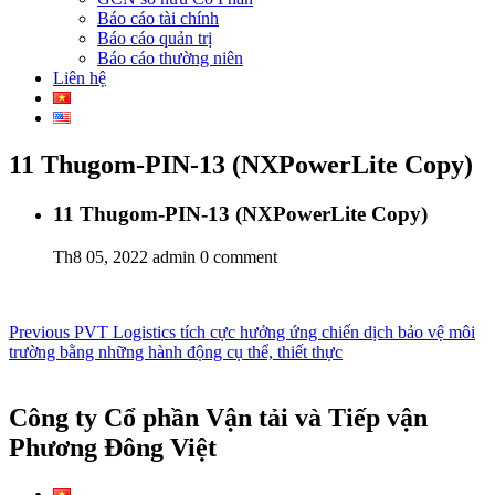
Báo cáo tài chính
Báo cáo quản trị
Báo cáo thường niên
Liên hệ
11 Thugom-PIN-13 (NXPowerLite Copy)
11 Thugom-PIN-13 (NXPowerLite Copy)
Th8 05, 2022
admin
0 comment
Điều
Previous
Previous
PVT Logistics tích cực hưởng ứng chiến dịch bảo vệ môi
post:
trường bằng những hành động cụ thể, thiết thực
hướng
bài
Công ty Cổ phần Vận tải và Tiếp vận
viết
Phương Đông Việt