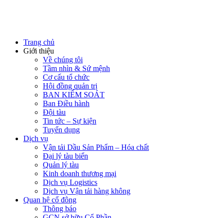
Trang chủ
Giới thiệu
Về chúng tôi
Tầm nhìn & Sứ mệnh
Cơ cấu tổ chức
Hội đồng quản trị
BAN KIỂM SOÁT
Ban Điều hành
Đội tàu
Tin tức – Sự kiện
Tuyển dụng
Dịch vụ
Vận tải Dầu Sản Phẩm – Hóa chất
Đại lý tàu biển
Quản lý tàu
Kinh doanh thương mại
Dịch vụ Logistics
Dịch vụ Vận tải hàng không
Quan hệ cổ đông
Thông báo
GCN sở hữu Cổ Phần