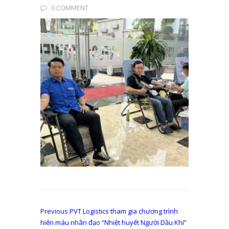
0 COMMENT
Điều
Previous
Previous
PVT Logistics tham gia chương trình
post:
hiến máu nhân đạo “Nhiệt huyết Người Dầu Khí”