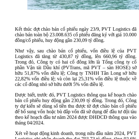
Kết thúc đợt chào bán cổ phiếu ngày 23/9, PVT Logistics đã
chào bán toàn bộ 23.008.635 cổ phiếu đăng ký với giá 10.000
đồng/cổ phiếu, huy động gần 230,09 tỷ đồng.
Như vậy, sau chào bán cổ phiếu, vốn điều lệ của PVT
Logistics đã tăng từ 430,87 tỷ đồng, lên 660,96 tỷ đồng.
Trong đó, Công ty có hai cổ đông lớn là Tổng công ty cổ
phần Vận tải Dầu khí (PVTrans, mã PVT – sàn HOSE) sở
hữu 51,87% vốn điều lệ; Công ty TNHH Tân Long sở hữu
22,82% vốn điều lệ; và còn lại 25,31% vốn điều lệ thuộc về
các cổ đông nhỏ sở hữu dưới 5% vốn điều lệ.
Được biết, trước đó, PVT Logistics thông qua kế hoạch chào
bán cổ phiếu huy động gần 230,09 tỷ đồng. Trong đó, Công
ty dự kiến sẽ dùng số tiền thu được từ đợt chào bán cổ phiếu
để bổ sung vốn hoặc bù đắp vốn đã sử dụng để đầu tư đội tàu
theo kế hoạch đầu tư năm 2024 được ĐHĐCĐ thông qua vào
tháng 04/2024.
Xét về hoạt động kinh doanh, trong nửa đầu năm 2024, PVT
Logistics ghi nhận doanh thu đạt 703,73 tỷ đồng, tăng 92,6%