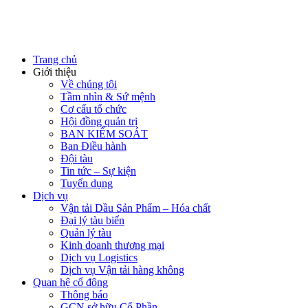
Trang chủ
Giới thiệu
Về chúng tôi
Tầm nhìn & Sứ mệnh
Cơ cấu tổ chức
Hội đồng quản trị
BAN KIỂM SOÁT
Ban Điều hành
Đội tàu
Tin tức – Sự kiện
Tuyển dụng
Dịch vụ
Vận tải Dầu Sản Phẩm – Hóa chất
Đại lý tàu biển
Quản lý tàu
Kinh doanh thương mại
Dịch vụ Logistics
Dịch vụ Vận tải hàng không
Quan hệ cổ đông
Thông báo
GCN sở hữu Cổ Phần