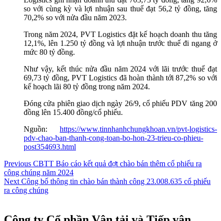
so với cùng kỳ và lợi nhuận sau thuế đạt 56,2 tỷ đồng, tăng
70,2% so với nửa đầu năm 2023.
Trong năm 2024, PVT Logistics đặt kế hoạch doanh thu tăng
12,1%, lên 1.250 tỷ đồng và lợi nhuận trước thuế đi ngang ở
mức 80 tỷ đồng.
Như vậy, kết thúc nửa đầu năm 2024 với lãi trước thuế đạt
69,73 tỷ đồng, PVT Logistics đã hoàn thành tới 87,2% so với
kế hoạch lãi 80 tỷ đồng trong năm 2024.
Đóng cửa phiên giao dịch ngày 26/9, cổ phiếu PDV tăng 200
đồng lên 15.400 đồng/cổ phiếu.
Nguồn:
https://www.tinnhanhchungkhoan.vn/pvt-logistics-
pdv-chao-ban-thanh-cong-toan-bo-hon-23-trieu-co-phieu-
post354693.html
Điều
Previous
Previous
CBTT Báo cáo kết quả đợt chào bán thêm cổ phiếu ra
post:
công chúng năm 2024
hướng
Next
Next
Công bố thông tin chào bán thành công 23.008.635 cổ phiếu
bài
post:
ra công chúng
viết
Công ty Cổ phần Vận tải và Tiếp vận