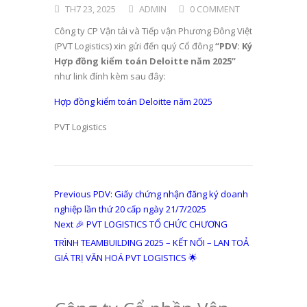
TH7 23, 2025
ADMIN
0 COMMENT
Công ty CP Vận tải và Tiếp vận Phương Đông Việt
(PVT Logistics) xin gửi đến quý Cổ đông
“PDV: Ký
Hợp đồng kiểm toán Deloitte năm 2025
”
như link đính kèm sau đây:
Hợp đồng kiểm toán Deloitte năm 2025
PVT Logistics
Điều
Previous
Previous
PDV: Giấy chứng nhận đăng ký doanh
post:
nghiệp lần thứ 20 cấp ngày 21/7/2025
hướng
Next
Next
🎉 PVT LOGISTICS TỔ CHỨC CHƯƠNG
bài
post:
TRÌNH TEAMBUILDING 2025 – KẾT NỐI – LAN TOẢ
viết
GIÁ TRỊ VĂN HOÁ PVT LOGISTICS 🌟