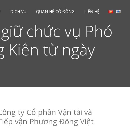
U
DỊCH VỤ
QUAN HỆ CỔ ĐÔNG
LIÊN HỆ
 giữ chức vụ Phó
 Kiên từ ngày
Công ty Cổ phần Vận tải và
Tiếp vận Phương Đông Việt