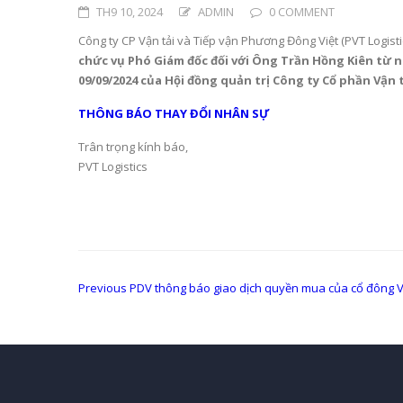
TH9 10, 2024
ADMIN
0 COMMENT
Công ty CP Vận tải và Tiếp vận Phương Đông Việt (PVT Logistics
chức vụ Phó Giám đốc đối với Ông Trần Hồng Kiên từ n
09/09/2024 của Hội đồng quản trị
Công ty Cổ phần Vận 
THÔNG BÁO THAY ĐỔI NHÂN SỰ
Trân trọng kính báo,
PVT Logistics
Điều
Previous
Previous
PDV thông báo giao dịch quyền mua của cổ đông 
post:
hướng
bài
viết