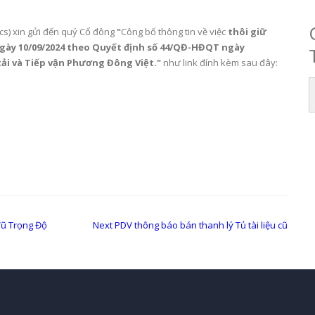
) xin gửi đến quý Cổ đông
"
Công bố thông tin về việc
thôi giữ
gày 10/09/2024
theo Quyết định số 44/QĐ-HĐQT ngày
tải và Tiếp vận Phương Đông Việt."
như link đính kèm sau đây:
Next
Vũ Trọng Độ
Next
PDV thông báo bán thanh lý Tủ tài liệu cũ
post: