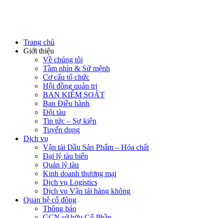
Trang chủ
Giới thiệu
Về chúng tôi
Tầm nhìn & Sứ mệnh
Cơ cấu tổ chức
Hội đồng quản trị
BAN KIỂM SOÁT
Ban Điều hành
Đội tàu
Tin tức – Sự kiện
Tuyển dụng
Dịch vụ
Vận tải Dầu Sản Phẩm – Hóa chất
Đại lý tàu biển
Quản lý tàu
Kinh doanh thương mại
Dịch vụ Logistics
Dịch vụ Vận tải hàng không
Quan hệ cổ đông
Thông báo
GCN sở hữu Cổ Phần