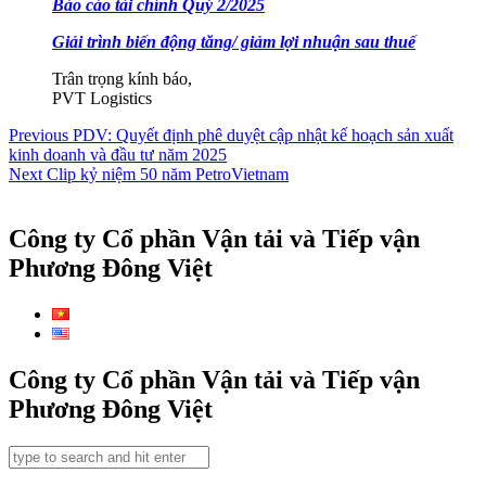
Báo cáo tài chính Quý 2/2025
Giải trình biến động tăng/ giảm lợi nhuận sau thuế
Trân trọng kính báo,
PVT Logistics
Điều
Previous
Previous
PDV: Quyết định phê duyệt cập nhật kế hoạch sản xuất
post:
kinh doanh và đầu tư năm 2025
hướng
Next
Next
Clip kỷ niệm 50 năm PetroVietnam
bài
post:
viết
Công ty Cổ phần Vận tải và Tiếp vận
Phương Đông Việt
Công ty Cổ phần Vận tải và Tiếp vận
Phương Đông Việt