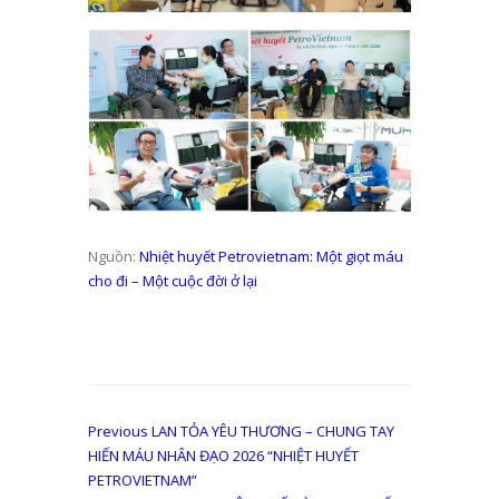
Nguồn:
Nhiệt huyết Petrovietnam: Một giọt máu
cho đi – Một cuộc đời ở lại
Điều
Previous
Previous
LAN TỎA YÊU THƯƠNG – CHUNG TAY
post:
HIẾN MÁU NHÂN ĐẠO 2026 “NHIỆT HUYẾT
hướng
PETROVIETNAM”