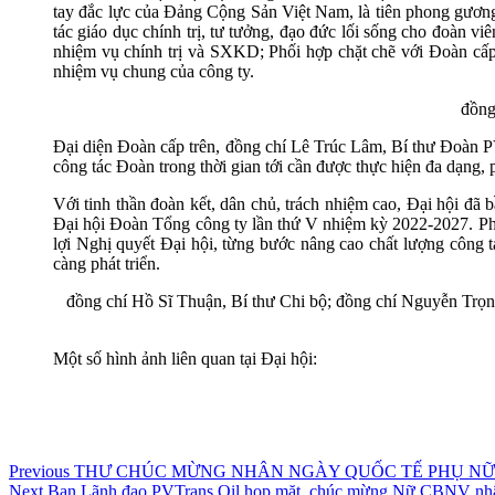
tay đắc lực của Đảng Cộng Sản Việt Nam, là tiên phong gươn
tác giáo dục chính trị, tư tưởng, đạo đức lối sống cho đoàn vi
nhiệm vụ chính trị và SXKD; Phối hợp chặt chẽ với Đoàn cấp 
nhiệm vụ chung của công ty.
đồng
Đại diện Đoàn cấp trên, đồng chí Lê Trúc Lâm, Bí thư Đoàn P
công tác Đoàn trong thời gian tới cần được thực hiện đa dạng,
Với tinh thần đoàn kết, dân chủ, trách nhiệm cao, Đại hội đ
Đại hội Đoàn Tổng công ty lần thứ V nhiệm kỳ 2022-2027. Phá
lợi Nghị quyết Đại hội, từng bước nâng cao chất lượng công 
càng phát triển.
đồng chí Hồ Sĩ Thuận, Bí thư Chi bộ; đồng chí Nguyễn Tr
Một số hình ảnh liên quan tại Đại hội:
Điều
Previous
Previous
THƯ CHÚC MỪNG NHÂN NGÀY QUỐC TẾ PHỤ NỮ 
Next
post:
Next
Ban Lãnh đạo PVTrans Oil họp mặt, chúc mừng Nữ CBNV nhâ