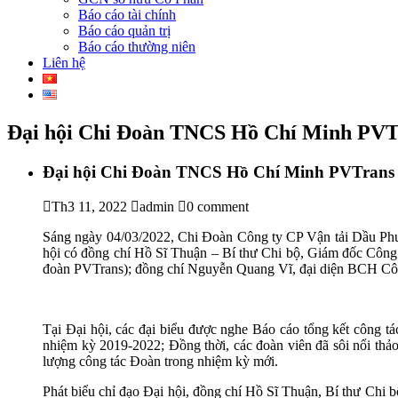
Báo cáo tài chính
Báo cáo quản trị
Báo cáo thường niên
Liên hệ
Đại hội Chi Đoàn TNCS Hồ Chí Minh PVTr
Đại hội Chi Đoàn TNCS Hồ Chí Minh PVTrans 
Th3 11, 2022
admin
0 comment
Sáng ngày 04/03/2022, Chi Đoàn Công ty CP Vận tải Dầu Ph
hội có đồng chí Hồ Sĩ Thuận – Bí thư Chi bộ, Giám đốc Côn
đoàn PVTrans); đồng chí Nguyễn Quang Vĩ, đại diện BCH Công
Tại Đại hội, các đại biểu được nghe Báo cáo tổng kết công
nhiệm kỳ 2019-2022; Đồng thời, các đoàn viên đã sôi nổi thả
lượng công tác Đoàn trong nhiệm kỳ mới.
Phát biểu chỉ đạo Đại hội, đồng chí Hồ Sĩ Thuận, Bí thư Chi 