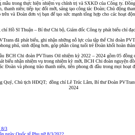
g mẫu trong thực hiện nhiệm vụ chính trị và SXKD của Công ty. Đồng
ên, thanh niên; tiếp tục đổi mới, sáng tạo công tác Đoàn; Chủ động tha
trên và Đoàn đơn vị bạn để tạo sức mạnh tổng hợp cho các hoạt động
 chí Hồ Sĩ Thuận – Bí thư Chi bộ, Giám đốc Công ty phát biểu chỉ đạo 
VTrans đã phát biểu, ghi nhận những nỗ lực của tập thể Chi đoàn PVT
 phong phú, sinh động hơn, góp phần cùng tuổi trẻ Đoàn khối hoàn thành
ã bầu BCH Chi đoàn PVTrans Oil nhiệm kỳ 2022 – 2024 gồm 05 đồng chí;
t biểu nhận nhiệm vụ trong nhiệm kỳ mới, BCH Chi đoàn nguyện đồng 
tác Đoàn và phong trào thanh niên, tiên phong đi đầu trong mọi hoạ
ọng Quý, Chủ tịch HĐQT; đồng chí Lê Trúc Lâm, Bí thư Đoàn PVTran
2024
8/3
n ngày Quốc tế Phụ nữ 8/3/2022