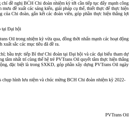
 chí đề nghị BCH Chi đoàn nhiệm kỳ tới cần tiếp tục đẩy mạnh công
m mưu đề xuất các sáng kiến, giải pháp cụ thể, thiết thực để thực hiện
 của Chi đoàn, gắn kết các đoàn viên, góp phần thực hiện thắng lợi
tại Đại hội
rans Oil trong nhiệm kỳ vừa qua, đồng thời nhấn mạnh các hoạt động
 xuất sắc các mục tiêu đã đề ra.
 bầu trực tiếp Bí thư Chi đoàn tại Đại hội và các đại biểu tham dự
tâm nhất trí cùng thế hệ trẻ PVTrans Oil quyết tâm thực hiện thắng
t động, đặc biệt là trong SXKD, góp phần xây dựng PVTrans Oil ngày
s chụp hình lưu niệm và chúc mừng BCH Chi đoàn nhiệm kỳ 2022-
PVTrans Oil