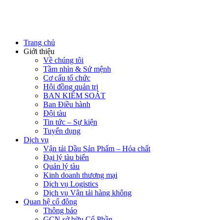
Trang chủ
Giới thiệu
Về chúng tôi
Tầm nhìn & Sứ mệnh
Cơ cấu tổ chức
Hội đồng quản trị
BAN KIỂM SOÁT
Ban Điều hành
Đội tàu
Tin tức – Sự kiện
Tuyển dụng
Dịch vụ
Vận tải Dầu Sản Phẩm – Hóa chất
Đại lý tàu biển
Quản lý tàu
Kinh doanh thương mại
Dịch vụ Logistics
Dịch vụ Vận tải hàng không
Quan hệ cổ đông
Thông báo
GCN sở hữu Cổ Phần