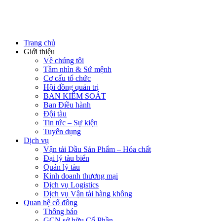
Trang chủ
Giới thiệu
Về chúng tôi
Tầm nhìn & Sứ mệnh
Cơ cấu tổ chức
Hội đồng quản trị
BAN KIỂM SOÁT
Ban Điều hành
Đội tàu
Tin tức – Sự kiện
Tuyển dụng
Dịch vụ
Vận tải Dầu Sản Phẩm – Hóa chất
Đại lý tàu biển
Quản lý tàu
Kinh doanh thương mại
Dịch vụ Logistics
Dịch vụ Vận tải hàng không
Quan hệ cổ đông
Thông báo
GCN sở hữu Cổ Phần