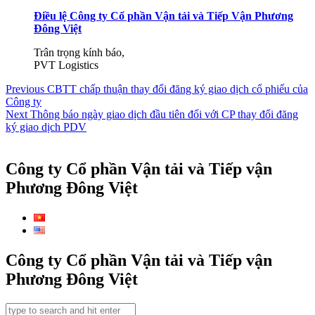
Điều lệ Công ty Cổ phần Vận tải và Tiếp Vận Phương
Đông Việt
Trân trọng kính báo,
PVT Logistics
Điều
Previous
Previous
CBTT chấp thuận thay đổi đăng ký giao dịch cổ phiếu của
post:
Công ty
hướng
Next
Next
Thông báo ngày giao dịch đầu tiên đối với CP thay đổi đăng
bài
post:
ký giao dịch PDV
viết
Công ty Cổ phần Vận tải và Tiếp vận
Phương Đông Việt
Công ty Cổ phần Vận tải và Tiếp vận
Phương Đông Việt