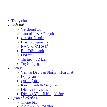
Trang chủ
Giới thiệu
Về chúng tôi
Tầm nhìn & Sứ mệnh
Cơ cấu tổ chức
Hội đồng quản trị
BAN KIỂM SOÁT
Ban Điều hành
Đội tàu
Tin tức – Sự kiện
Tuyển dụng
Dịch vụ
Vận tải Dầu Sản Phẩm – Hóa chất
Đại lý tàu biển
Quản lý tàu
Kinh doanh thương mại
Dịch vụ Logistics
Dịch vụ Vận tải hàng không
Quan hệ cổ đông
Thông báo
GCN sở hữu Cổ Phần