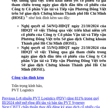
việc thông qua việc triển khai niêm yết cổ phiếu và giá
tham chiếu trong ngày giao dịch đầu tiên cổ phiếu của
Công ty Cổ phần Vận tải và Tiếp vận Phương Đông Việt
trên Sở giao dịch Chứng khoán Thành phố Hồ Chí Minh
(HOSE) "
như link đính kèm sau đây:
Nghị quyết số 54/NQ-HĐQT ngày 21/10/2024 của
HĐQT về việc Thông qua việc triển khai niêm yết
cổ phiếu của Công ty Cổ phần Vận tải và Tiếp vận
Phương Đông Việt trên
Sở giao dịch Chứng khoán
Thành phố Hồ Chí Minh (HOSE).
Nghị quyết số 55/NQ-HĐQT ngày 21/10/2024 của
HĐQT về việc Thông qua giá tham chiếu trong
ngày giao dịch đầu tiên cổ phiếu của Công ty Cổ
phần Vận tải và Tiếp vận Phương Đông Việt trên
Sở giao dịch Chứng khoán Thành phố Hồ Chí
Minh (HOSE).
Công văn đính kèm
Trân trọng kính báo,
PVT Logistics
Điều
Previous
Previous
Lợi nhuận PVT Logistics (PDV) tăng 811% trong quý
post:
III/2024 nhờ mở rộng đội tàu và bán tàu PVT Synergy
hướng
Next
Next
CBTT chấp thuận thay đổi đăng ký giao dịch cổ phiếu của