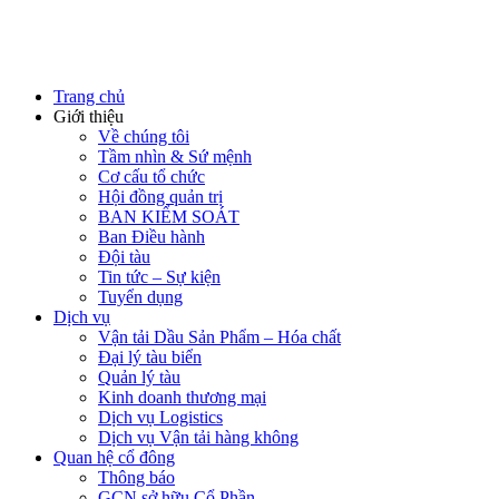
Trang chủ
Giới thiệu
Về chúng tôi
Tầm nhìn & Sứ mệnh
Cơ cấu tổ chức
Hội đồng quản trị
BAN KIỂM SOÁT
Ban Điều hành
Đội tàu
Tin tức – Sự kiện
Tuyển dụng
Dịch vụ
Vận tải Dầu Sản Phẩm – Hóa chất
Đại lý tàu biển
Quản lý tàu
Kinh doanh thương mại
Dịch vụ Logistics
Dịch vụ Vận tải hàng không
Quan hệ cổ đông
Thông báo
GCN sở hữu Cổ Phần