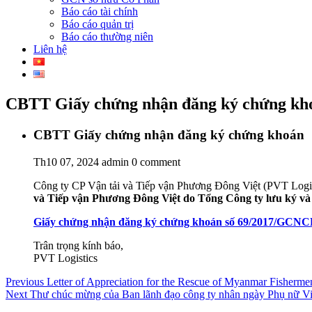
Báo cáo tài chính
Báo cáo quản trị
Báo cáo thường niên
Liên hệ
CBTT Giấy chứng nhận đăng ký chứng kh
CBTT Giấy chứng nhận đăng ký chứng khoán
Th10 07, 2024
admin
0 comment
Công ty CP Vận tải và Tiếp vận Phương Đông Việt (PVT Logisti
và Tiếp vận Phương Đông Việt do Tổng Công ty lưu ký v
Giấy chứng nhận đăng ký chứng khoán số 69/2017/GCN
Trân trọng kính báo,
PVT Logistics
Điều
Previous
Previous
Letter of Appreciation for the Rescue of Myanmar Fisherme
Next
post:
Next
Thư chúc mừng của Ban lãnh đạo công ty nhân ngày Phụ nữ V
hướng
post: