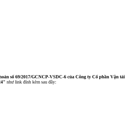
hoán số 69/2017/GCNCP-VSDC-6 của Công ty Cổ phần Vận tải
24​"
như link đính kèm sau đây: