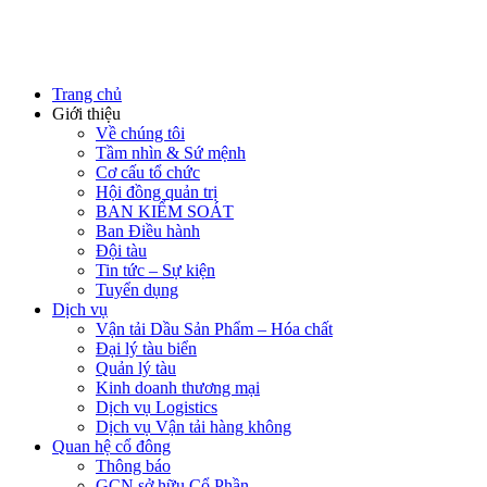
Trang chủ
Giới thiệu
Về chúng tôi
Tầm nhìn & Sứ mệnh
Cơ cấu tổ chức
Hội đồng quản trị
BAN KIỂM SOÁT
Ban Điều hành
Đội tàu
Tin tức – Sự kiện
Tuyển dụng
Dịch vụ
Vận tải Dầu Sản Phẩm – Hóa chất
Đại lý tàu biển
Quản lý tàu
Kinh doanh thương mại
Dịch vụ Logistics
Dịch vụ Vận tải hàng không
Quan hệ cổ đông
Thông báo
GCN sở hữu Cổ Phần