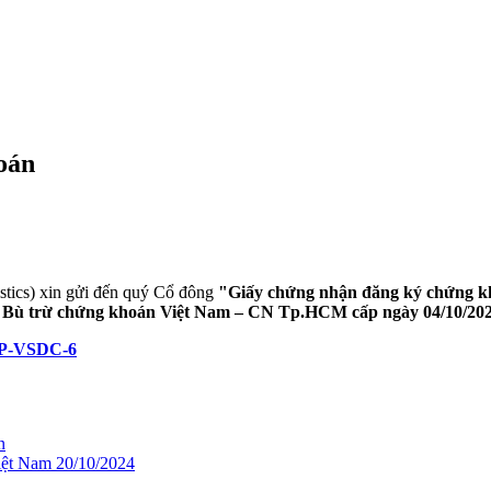
oán
cs) xin gửi đến quý Cổ đông
"Giấy chứng nhận đăng ký chứng k
à Bù trừ chứng khoán Việt Nam – CN Tp.HCM cấp ngày 04/10/20
CP-VSDC-6
n
iệt Nam 20/10/2024