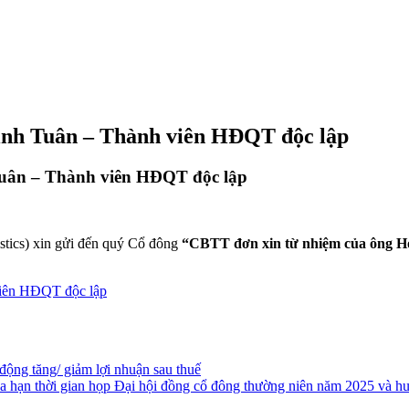
nh Tuân – Thành viên HĐQT độc lập
uân – Thành viên HĐQT độc lập
cs) xin gửi đến quý Cổ đông
“CBTT đơn xin từ nhiệm của ông H
viên HĐQT độc lập
 động tăng/ giảm lợi nhuận sau thuế
ạn thời gian họp Đại hội đồng cổ đông thường niên năm 2025 và hu