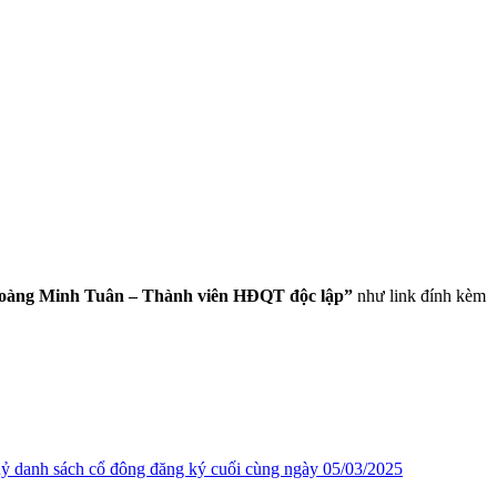
oàng Minh Tuân – Thành viên HĐQT độc lập
”
như link đính kèm
ỷ danh sách cổ đông đăng ký cuối cùng ngày 05/03/2025