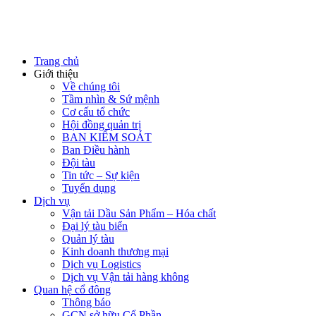
Trang chủ
Giới thiệu
Về chúng tôi
Tầm nhìn & Sứ mệnh
Cơ cấu tổ chức
Hội đồng quản trị
BAN KIỂM SOÁT
Ban Điều hành
Đội tàu
Tin tức – Sự kiện
Tuyển dụng
Dịch vụ
Vận tải Dầu Sản Phẩm – Hóa chất
Đại lý tàu biển
Quản lý tàu
Kinh doanh thương mại
Dịch vụ Logistics
Dịch vụ Vận tải hàng không
Quan hệ cổ đông
Thông báo
GCN sở hữu Cổ Phần