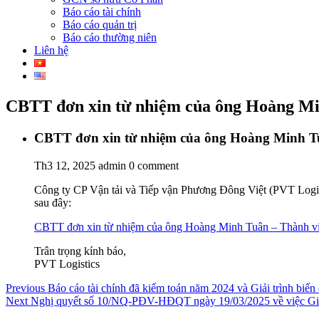
Báo cáo tài chính
Báo cáo quản trị
Báo cáo thường niên
Liên hệ
CBTT đơn xin từ nhiệm của ông Hoàng Mi
CBTT đơn xin từ nhiệm của ông Hoàng Minh T
Th3 12, 2025
admin
0 comment
Công ty CP Vận tải và Tiếp vận Phương Đông Việt (PVT Logisti
sau đây:
CBTT đơn xin từ nhiệm của ông Hoàng Minh Tuân – Thành 
Trân trọng kính báo,
PVT Logistics
Điều
Previous
Previous
Báo cáo tài chính đã kiểm toán năm 2024​ và Giải trình biến
Next
post:
Next
Nghị quyết số 10/NQ-PĐV-HĐQT ngày 19/03/2025 về việc Gia h
hướng
post: