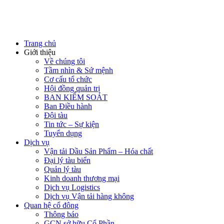
Trang chủ
Giới thiệu
Về chúng tôi
Tầm nhìn & Sứ mệnh
Cơ cấu tổ chức
Hội đồng quản trị
BAN KIỂM SOÁT
Ban Điều hành
Đội tàu
Tin tức – Sự kiện
Tuyển dụng
Dịch vụ
Vận tải Dầu Sản Phẩm – Hóa chất
Đại lý tàu biển
Quản lý tàu
Kinh doanh thương mại
Dịch vụ Logistics
Dịch vụ Vận tải hàng không
Quan hệ cổ đông
Thông báo
GCN sở hữu Cổ Phần