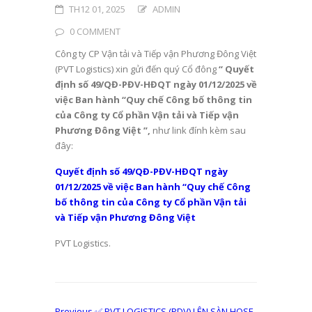
TH12 01, 2025
ADMIN
0 COMMENT
Công ty CP Vận tải và Tiếp vận Phương Đông Việt
(PVT Logistics) xin gửi đến quý Cổ đông
“ Quyết
định số 49/QĐ-PĐV-HĐQT ngày 01/12/2025 về
việc Ban hành “Quy chế Công bố thông tin
của Công ty Cổ phần Vận tải và Tiếp vận
Phương Đông Việt
”,
như link đính kèm sau
đây:
Quyết định số 49/QĐ-PĐV-HĐQT ngày
01/12/2025 về việc Ban hành “Quy chế Công
bố thông tin của Công ty Cổ phần Vận tải
và Tiếp vận Phương Đông Việt
PVT Logistics.
Previous
Previous
✅ PVT LOGISTICS (PDV) LÊN SÀN HOSE