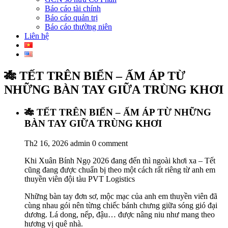
Báo cáo tài chính
Báo cáo quản trị
Báo cáo thường niên
Liên hệ
🎋 TẾT TRÊN BIỂN – ẤM ÁP TỪ
NHỮNG BÀN TAY GIỮA TRÙNG KHƠI
🎋 TẾT TRÊN BIỂN – ẤM ÁP TỪ NHỮNG
BÀN TAY GIỮA TRÙNG KHƠI
Th2 16, 2026
admin
0 comment
Khi Xuân Bính Ngọ 2026 đang đến thì ngoài khơi xa – Tết
cũng đang được chuẩn bị theo một cách rất riêng từ anh em
thuyền viên đội tàu PVT Logistics
Những bàn tay đơn sơ, mộc mạc của anh em thuyền viên đã
cùng nhau gói nên từng chiếc bánh chưng giữa sóng gió đại
dương. Lá dong, nếp, đậu… được nâng niu như mang theo
hương vị quê nhà.