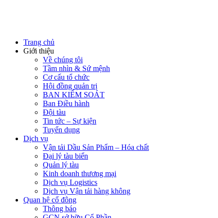
Trang chủ
Giới thiệu
Về chúng tôi
Tầm nhìn & Sứ mệnh
Cơ cấu tổ chức
Hội đồng quản trị
BAN KIỂM SOÁT
Ban Điều hành
Đội tàu
Tin tức – Sự kiện
Tuyển dụng
Dịch vụ
Vận tải Dầu Sản Phẩm – Hóa chất
Đại lý tàu biển
Quản lý tàu
Kinh doanh thương mại
Dịch vụ Logistics
Dịch vụ Vận tải hàng không
Quan hệ cổ đông
Thông báo
GCN sở hữu Cổ Phần