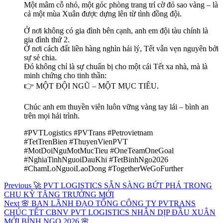
Một mâm cỗ nhỏ, một góc phòng trang trí cờ đỏ sao vàng – là
cả một mùa Xuân được dựng lên từ tình đồng đội.
Ở nơi không có gia đình bên cạnh, anh em đội tàu chính là
gia đình thứ 2.
Ở nơi cách đất liền hàng nghìn hải lý, Tết vẫn vẹn nguyên bởi
sự sẻ chia.
Đó không chỉ là sự chuẩn bị cho một cái Tết xa nhà, mà là
minh chứng cho tinh thần:
👉 MỘT ĐỘI NGŨ – MỘT MỤC TIÊU.
Chúc anh em thuyền viên luôn vững vàng tay lái – bình an
trên mọi hải trình.
#PVTLogistics
#PVTrans
#Petrovietnam
#TetTrenBien
#ThuyenVienPVT
#MotDoiNguMotMucTieu
#OneTeamOneGoal
#NghiaTinhNguoiDauKhi
#TetBinhNgo2026
#ChamLoNguoiLaoDong
#TogetherWeGoFurther
Điều
Previous
Previous
🚀 PVT LOGISTICS SẴN SÀNG BỨT PHÁ TRONG
post:
CHU KỲ TĂNG TRƯỞNG MỚI
hướng
Next
Next
🌸 BAN LÃNH ĐẠO TỔNG CÔNG TY PVTRANS
bài
post:
CHÚC TẾT CBNV PVT LOGISTICS NHÂN DỊP ĐẦU XUÂN
MỚI BÍNH NGỌ 2026 🌸