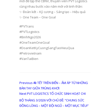
mới để tập thể CBNV, thuyền viên PVT Logistics
cùng nhau bước vào năm mới với tinh thần:
✨ Đoàn kết – Kỷ cương – Sáng tạo – Hiệu quả
✨ One Team – One Goal
#PVTrans
#PVTLogistics
#BinhNgo2026
#OneTeamOneGoal
#DoanKetKyCuongSangTaoHieuQua
#Petrovietnam
#VanTaiBien
Điều
Previous
Previous
🎋 TẾT TRÊN BIỂN – ẤM ÁP TỪ NHỮNG
post:
BÀN TAY GIỮA TRÙNG KHƠI
hướng
Next
Next
PVT LOGISTICS TỔ CHỨC SINH HOẠT CHI
bài
post:
BỘ THÁNG 3/2026 VỚI CHỦ ĐỀ: “CHUNG SỨC
viết
ĐỒNG LÒNG – MỘT ĐỘI NGŨ – MỘT MỤC TIÊU!”