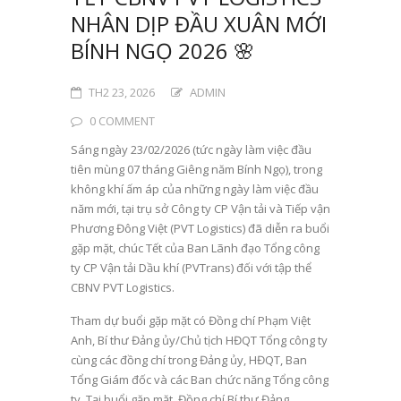
NHÂN DỊP ĐẦU XUÂN MỚI
BÍNH NGỌ 2026 🌸
TH2 23, 2026
ADMIN
0 COMMENT
Sáng ngày 23/02/2026 (tức ngày làm việc đầu
tiên mùng 07 tháng Giêng năm Bính Ngọ), trong
không khí ấm áp của những ngày làm việc đầu
năm mới, tại trụ sở Công ty CP Vận tải và Tiếp vận
Phương Đông Việt (PVT Logistics) đã diễn ra buổi
gặp mặt, chúc Tết của Ban Lãnh đạo Tổng công
ty CP Vận tải Dầu khí (PVTrans) đối với tập thể
CBNV PVT Logistics.
Tham dự buổi gặp mặt có Đồng chí Phạm Việt
Anh, Bí thư Đảng ủy/Chủ tịch HĐQT Tổng công ty
cùng các đồng chí trong Đảng ủy, HĐQT, Ban
Tổng Giám đốc và các Ban chức năng Tổng công
ty. Tại buổi gặp mặt, Đồng chí Bí thư Đảng