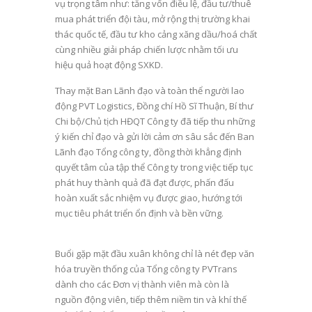
vụ trọng tâm như: tăng vốn điều lệ, đầu tư/thuê
mua phát triển đội tàu, mở rộng thị trường khai
thác quốc tế, đầu tư kho cảng xăng dầu/hoá chất
cùng nhiều giải pháp chiến lược nhằm tối ưu
hiệu quả hoạt động SXKD.
Thay mặt Ban Lãnh đạo và toàn thể người lao
động PVT Logistics, Đồng chí Hồ Sĩ Thuận, Bí thư
Chi bộ/Chủ tịch HĐQT Công ty đã tiếp thu những
ý kiến chỉ đạo và gửi lời cảm ơn sâu sắc đến Ban
Lãnh đạo Tổng công ty, đồng thời khẳng định
quyết tâm của tập thể Công ty trong việc tiếp tục
phát huy thành quả đã đạt được, phấn đấu
hoàn xuất sắc nhiệm vụ được giao, hướng tới
mục tiêu phát triển ổn định và bền vững.
Buổi gặp mặt đầu xuân không chỉ là nét đẹp văn
hóa truyền thống của Tổng công ty PVTrans
dành cho các Đơn vị thành viên mà còn là
nguồn động viên, tiếp thêm niềm tin và khí thế