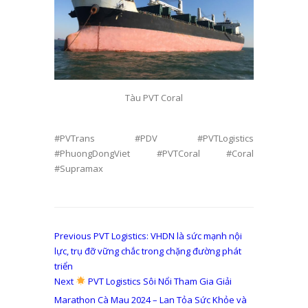
Tàu PVT Coral
#PVTrans #PDV #PVTLogistics
#PhuongDongViet #PVTCoral #Coral
#Supramax
Điều
Previous
Previous
PVT Logistics: VHDN là sức mạnh nội
post:
lực, trụ đỡ vững chắc trong chặng đường phát
hướng
triển
bài
Next
Next
PVT Logistics Sôi Nổi Tham Gia Giải
post:
viết
Marathon Cà Mau 2024 – Lan Tỏa Sức Khỏe và