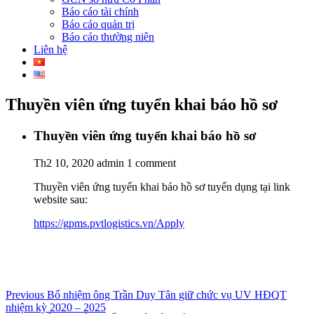
Báo cáo tài chính
Báo cáo quản trị
Báo cáo thường niên
Liên hệ
Thuyền viên ứng tuyển khai báo hồ sơ
Thuyền viên ứng tuyển khai báo hồ sơ
Th2 10, 2020
admin
1 comment
Thuyền viên ứng tuyển khai báo hồ sơ tuyển dụng tại link
website sau:
https://gpms.pvtlogistics.vn/Apply
Điều
Previous
Previous
Bổ nhiệm ông Trần Duy Tân giữ chức vụ UV HĐQT
post:
nhiệm kỳ 2020 – 2025