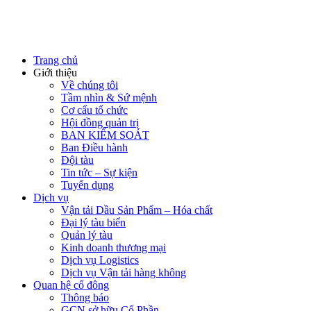
Trang chủ
Giới thiệu
Về chúng tôi
Tầm nhìn & Sứ mệnh
Cơ cấu tổ chức
Hội đồng quản trị
BAN KIỂM SOÁT
Ban Điều hành
Đội tàu
Tin tức – Sự kiện
Tuyển dụng
Dịch vụ
Vận tải Dầu Sản Phẩm – Hóa chất
Đại lý tàu biển
Quản lý tàu
Kinh doanh thương mại
Dịch vụ Logistics
Dịch vụ Vận tải hàng không
Quan hệ cổ đông
Thông báo
GCN sở hữu Cổ Phần