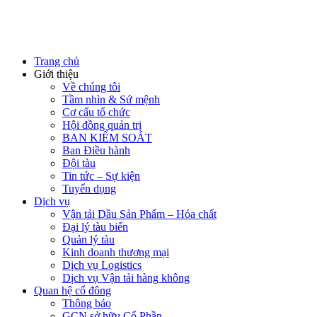
Trang chủ
Giới thiệu
Về chúng tôi
Tầm nhìn & Sứ mệnh
Cơ cấu tổ chức
Hội đồng quản trị
BAN KIỂM SOÁT
Ban Điều hành
Đội tàu
Tin tức – Sự kiện
Tuyển dụng
Dịch vụ
Vận tải Dầu Sản Phẩm – Hóa chất
Đại lý tàu biển
Quản lý tàu
Kinh doanh thương mại
Dịch vụ Logistics
Dịch vụ Vận tải hàng không
Quan hệ cổ đông
Thông báo
GCN sở hữu Cổ Phần