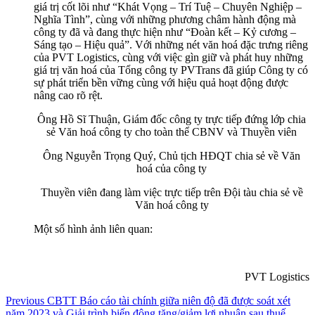
giá trị cốt lõi như “Khát Vọng – Trí Tuệ – Chuyên Nghiệp –
Nghĩa Tình”, cùng với những phương châm hành động mà
công ty đã và đang thực hiện như “Đoàn kết – Kỷ cương –
Sáng tạo – Hiệu quả”. Với những nét văn hoá đặc trưng riêng
của PVT Logistics, cùng với việc gìn giữ và phát huy những
giá trị văn hoá của Tổng công ty PVTrans đã giúp Công ty có
sự phát triển bền vững cùng với hiệu quả hoạt động được
nâng cao rõ rệt.
Ông Hồ Sĩ Thuận, Giám đốc công ty trực tiếp đứng lớp chia
sẻ Văn hoá công ty cho toàn thể CBNV và Thuyền viên
Ông Nguyễn Trọng Quý, Chủ tịch HĐQT chia sẻ về Văn
hoá của công ty
Thuyền viên đang làm việc trực tiếp trên Đội tàu chia sẻ về
Văn hoá công ty
Một số hình ảnh liên quan:
PVT Logistics
Điều
Previous
Previous
CBTT Báo cáo tài chính giữa niên độ đã được soát xét
post:
năm 2023 và Giải trình biến động tăng/giảm lợi nhuận sau thuế